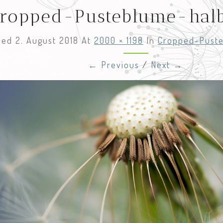
cropped-Pusteblume-halb
shed
2. August 2018
At
2000 × 1198
In
Cropped-Puste
← Previous
/
Next →