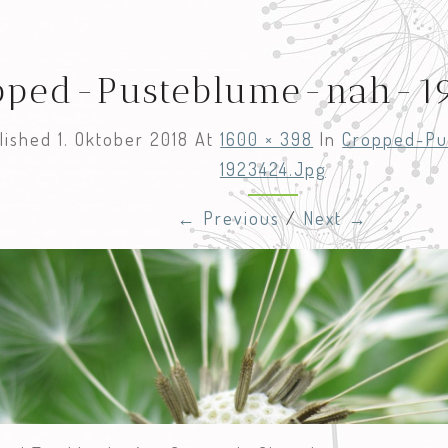
pped-Pusteblume-nah-19
lished
1. Oktober 2018
At
1600 × 398
In
Cropped-Pu
1923424.jpg
← Previous
/
Next →