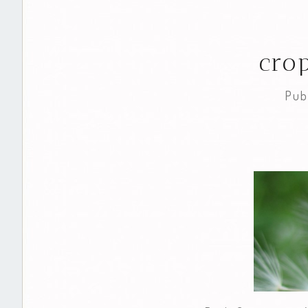
cro
Pub