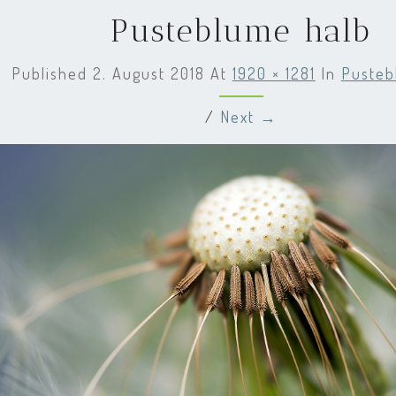
Pusteblume halb
Published
2. August 2018
At
1920 × 1281
In
Pusteb
/
Next →